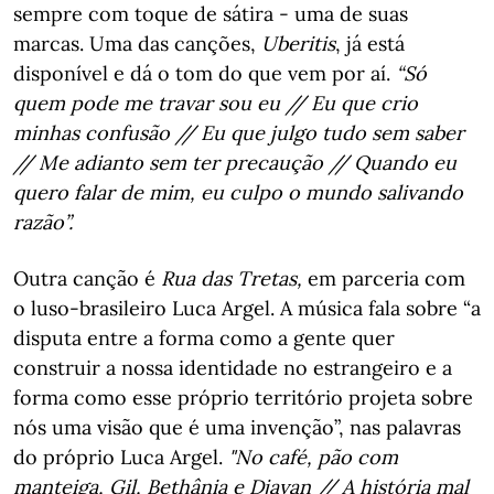
sempre com toque de sátira - uma de suas
marcas. Uma das canções,
Uberitis
, já está
disponível e dá o tom do que vem por aí.
“Só
quem pode me travar sou eu // Eu que crio
minhas confusão // Eu que julgo tudo sem saber
// Me adianto sem ter precaução // Quando eu
quero falar de mim, eu culpo o mundo salivando
razão”.
Outra canção é
R
ua das Tretas,
em parceria com
o luso-brasileiro Luca Argel. A música fala sobre “a
disputa entre a forma como a gente quer
construir a nossa identidade no estrangeiro e a
forma como esse próprio território projeta sobre
nós uma visão que é uma invenção”, nas palavras
do próprio Luca Argel.
"No café, pão com
manteiga, Gil, Bethânia e Djavan // A história mal