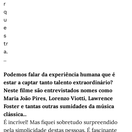
r
q
u
e
s
tr
a.
..
Podemos falar da experiência humana que é
estar a captar tanto talento extraordinário?
Neste filme são entrevistados nomes como
Maria João Pires, Lorenzo Viotti, Lawrence
Foster e tantas outras sumidades da música
clássica...
É incrível! Mas fiquei sobretudo surpreendido
pela simplicidade destas pessoas. É fascinante