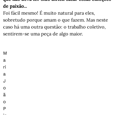
de paixão...
Foi fácil mesmo! É muito natural para eles,
sobretudo porque amam o que fazem. Mas neste
caso há uma outra questão: o trabalho coletivo,
sentirem-se uma peça de algo maior.
M
a
ri
a
J
o
ã
o
P