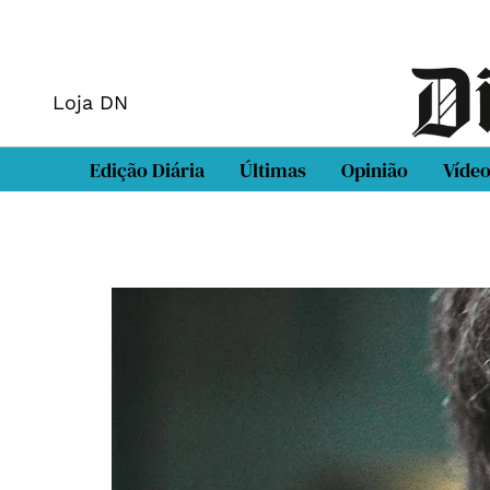
Loja DN
Edição Diária
Últimas
Opinião
Víde