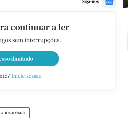
Siga-nos
ra continuar a ler
tigos sem interrupções.
esso ilimitado
ante?
Inicie sessão
ão impressa