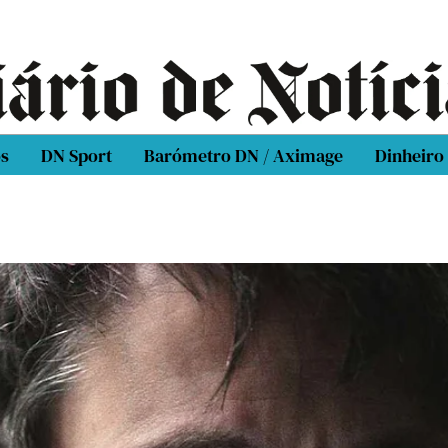
os
DN Sport
Barómetro DN / Aximage
Dinheiro