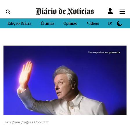
Edição Diária
Últimas
Opinião
Vídeos
DN Sport
Instagram / ageas Cool Jazz