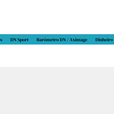
os
DN Sport
Barómetro DN / Aximage
Dinheiro