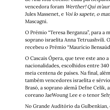
vencedora foram
Werther! Qui m’aura
Jules Massenet, e
Voi lo sapete, o ma
Mascagni.
O Prémio “Teresa Berganza”, para a m
soprano israelita Anna Tetruashvili. O
recebeu o Prémio “Maurício Bensaúde
O Cascais Ópera, que teve este ano a
nacionalidades, escolhidos entre 340
meia centena de países. Na final, al
também vencedores israelita e sérvio
Brasó, a soprano alemã Defne Celik, 
coreano JaeWoung Lee e o tenor Seh
No Grande Auditório da Gulbenkian, 