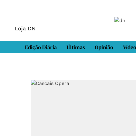
Loja DN
Edição Diária
Últimas
Opinião
Víde