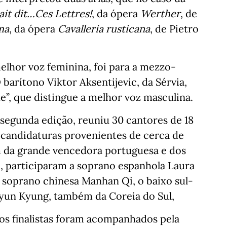
it dit…Ces Lettres!
, da ópera
Werther
, de
ma
, da ópera
Cavalleria rusticana
, de Pietro
elhor voz feminina, foi para a mezzo-
 barítono Viktor Aksentijevic, da Sérvia,
”, que distingue a melhor voz masculina.
 segunda edição, reuniu 30 cantores de 18
 candidaturas provenientes de cerca de
ém da grande vencedora portuguesa e dos
, participaram a soprano espanhola Laura
a soprano chinesa Manhan Qi, o baixo sul-
yun Kyung, também da Coreia do Sul,
os finalistas foram acompanhados pela