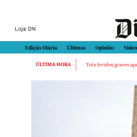
Loja DN
Edição Diária
Últimas
Opinião
Víde
ÚLTIMA HORA
Três feridos graves ap