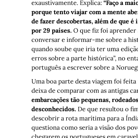
exaustivamente. Explica:
“Faço a mai
porque tento viajar com a mente ab
de fazer descobertas, além de que é
por 29 países.
O que fiz foi aprender 
conversar e informar-me sobre a hist
quando soube que iria ter uma ediçã
erros sobre a parte histórica”, no ent
português a escrever sobre a Norueg
Uma boa parte desta viagem foi feit
deixa de comparar com as antigas ca
embarcações tão pequenas, rodeados 
desconhecidos.
De que resultou o fi
descobrir a rota marítima para a Índ
questiona como seria a visão dos pov
chegarem os portugueses em caravela