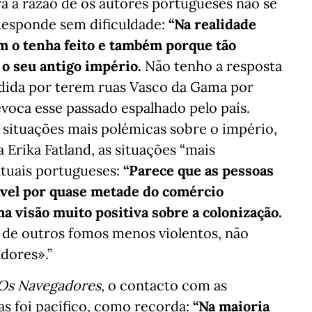
ra a razão de os autores portugueses não se
Responde sem dificuldade:
“Na realidade
m o tenha feito e também porque tão
o seu antigo império.
Não tenho a resposta
ndida por terem ruas Vasco da Gama por
voca esse passado espalhado pelo país.
 situações mais polémicas sobre o império,
 Erika Fatland, as situações “mais
tuais portugueses:
“Parece que as pessoas
ável por quase metade do comércio
a visão muito positiva sobre a colonização.
 de outros fomos menos violentos, não
dores».”
Os Navegadores
, o contacto com as
s foi pacífico, como recorda:
“Na maioria