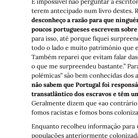
É impossível não perguntar à escrito
terem antecipado num livro destes. 
desconheço a razão para que ningué
poucos portugueses escrevem sobre 
para isso, até porque fiquei surpree
todo o lado e muito património que e
Também reparei que evitam falar das
o que me surpreendeu bastante.” Para
polémicas” são bem conhecidas dos a
não sabem que Portugal foi respons
transatlântico dos escravos e têm um
Geralmente dizem que «ao contrário
fomos racistas e fomos bons coloniza
Enquanto recolheu informação para
populações anteriormente colonizada