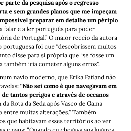
or parte da pesquisa após o regresso
erta e sem grandes planos que me impeçam
 impossível preparar em detalhe um périplo
a falar e a ler português para poder
ória de Portugal.” O maior receio da autora
o portuguesa foi que “descobrissem muitos
anto disse para si própria que “se fosse um
a também iria cometer alguns erros”.
a num navio moderno, que Erika Fatland não
ravelas:
“Não sei como é que navegavam em
de tantos perigos e através de oceanos
m da Rota da Seda após Vasco de Gama
ia entre muitas alterações.” Também
os que habitavam esses territórios ao ver
s e naus: “Quando eu chegava aos lugares,