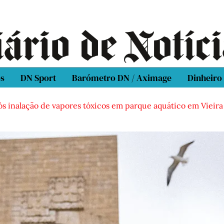
os
DN Sport
Barómetro DN / Aximage
Dinheiro
ós inalação de vapores tóxicos em parque aquático em Vieira