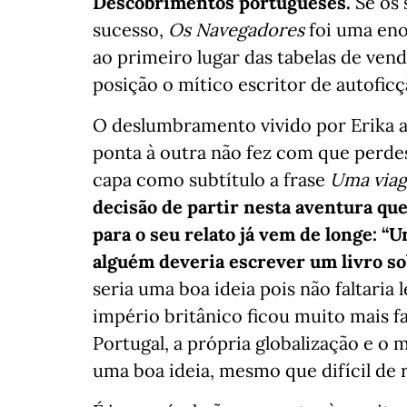
Descobrimentos portugueses.
Se os 
sucesso,
Os Navegadores
foi uma eno
ao primeiro lugar das tabelas de ven
posição o mítico escritor de autofic
O deslumbramento vivido por Erika a
ponta à outra não fez com que perdes
capa como subtítulo a frase
Uma viag
decisão de partir nesta aventura qu
para o seu relato já vem de longe: “
alguém deveria escrever um livro so
seria uma boa ideia pois não faltaria
império britânico ficou muito mais
Portugal, a própria globalização e o
uma boa ideia, mesmo que difícil de 