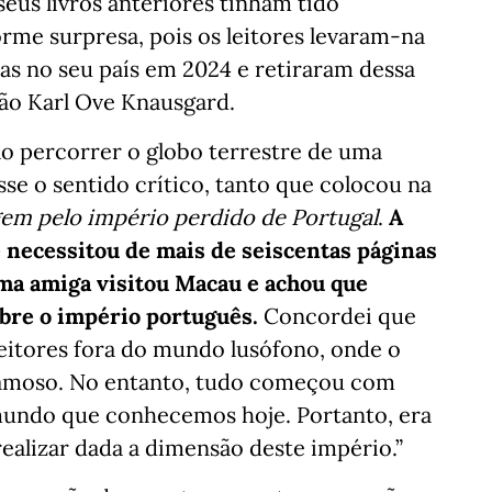
seus livros anteriores tinham tido
rme surpresa, pois os leitores levaram-na
das no seu país em 2024 e retiraram dessa
ção Karl Ove Knausgard.
o percorrer o globo terrestre de uma
se o sentido crítico, tanto que colocou na
em pelo império perdido de Portugal
.
A
e necessitou de mais de seiscentas páginas
Uma amiga visitou Macau e achou que
bre o império português.
Concordei que
 leitores fora do mundo lusófono, onde o
 famoso. No entanto, tudo começou com
 mundo que conhecemos hoje. Portanto, era
realizar dada a dimensão deste império.”