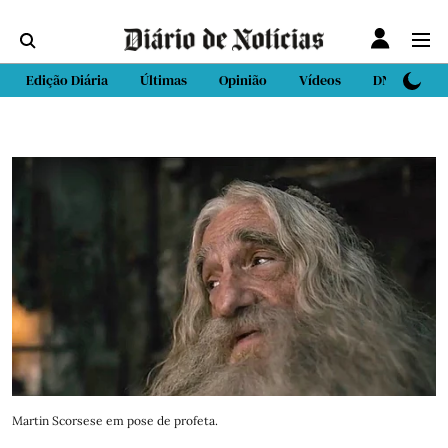
Edição Diária
Últimas
Opinião
Vídeos
DN Sport
Martin Scorsese em pose de profeta.