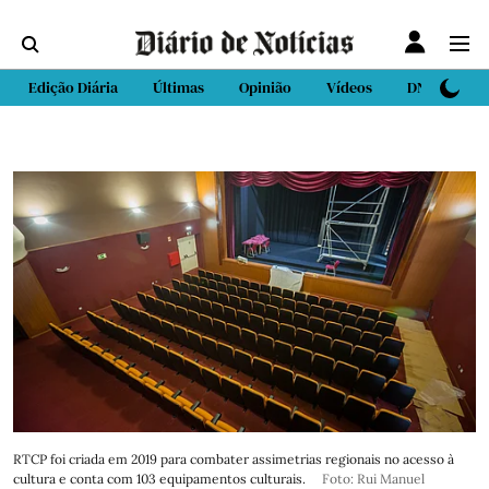
Edição Diária
Últimas
Opinião
Vídeos
DN Sport
RTCP foi criada em 2019 para combater assimetrias regionais no acesso à
cultura e conta com 103 equipamentos culturais.
Foto: Rui Manuel