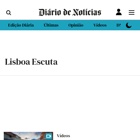
Edição Diária
Últimas
Opinião
Vídeos
DN Sport
Lisboa Escuta
Vídeos