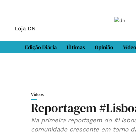
Loja DN
Edição Diária
Últimas
Opinião
Víde
Vídeos
Reportagem #Lisbo
Na primeira reportagem do #LisboaEscuta 
comunidade crescente em torno da