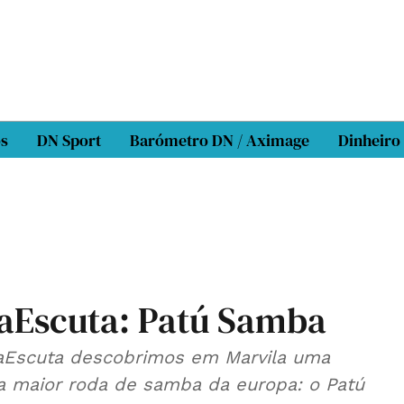
os
DN Sport
Barómetro DN / Aximage
Dinheiro
aEscuta: Patú Samba
descobrimos em Marvila uma
 maior roda de samba da europa: o Patú