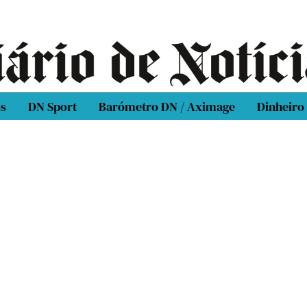
os
DN Sport
Barómetro DN / Aximage
Dinheiro