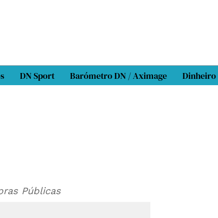
os
DN Sport
Barómetro DN / Aximage
Dinheiro
pras Públicas