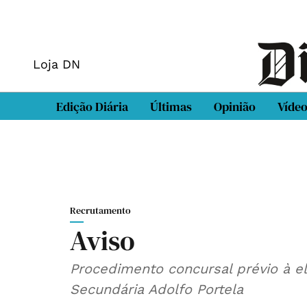
Loja DN
Edição Diária
Últimas
Opinião
Víde
Recrutamento
Aviso
Procedimento concursal prévio à el
Secundária Adolfo Portela