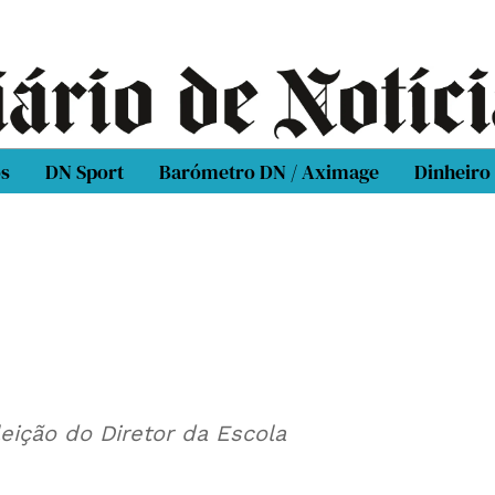
os
DN Sport
Barómetro DN / Aximage
Dinheiro
eição do Diretor da Escola