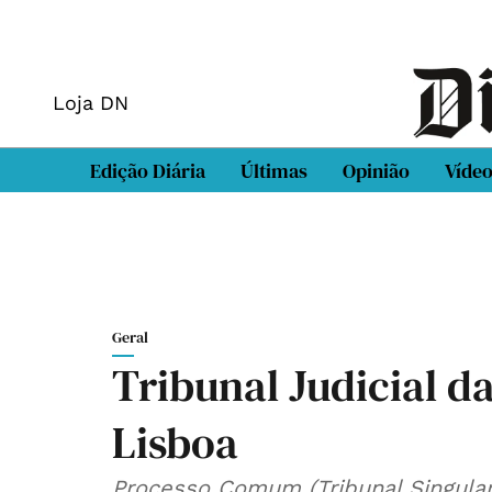
Loja DN
Edição Diária
Últimas
Opinião
Víde
Geral
Tribunal Judicial 
Lisboa
Processo Comum (Tribunal Singular