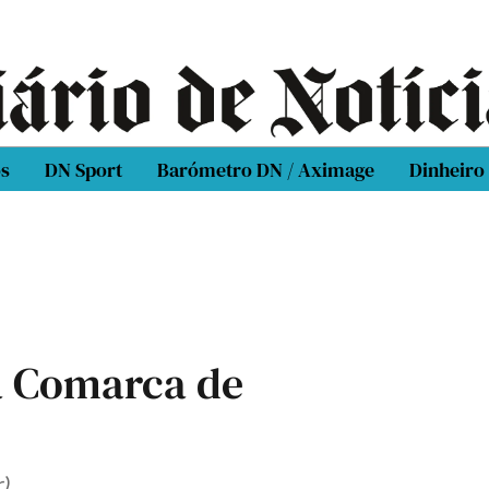
os
DN Sport
Barómetro DN / Aximage
Dinheiro
da Comarca de
)