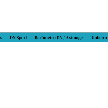
os
DN Sport
Barómetro DN / Aximage
Dinheiro