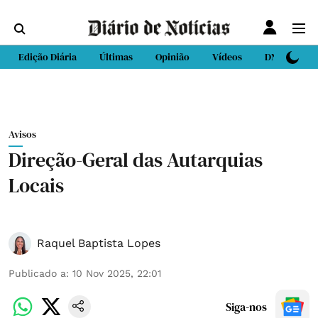
Edição Diária
Últimas
Opinião
Vídeos
DN Sport
Avisos
Direção-Geral das Autarquias
Locais
Raquel Baptista Lopes
Publicado a
:
10 Nov 2025, 22:01
Siga-nos