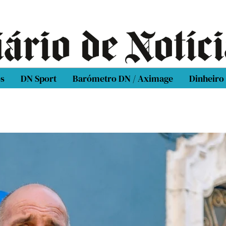
os
DN Sport
Barómetro DN / Aximage
Dinheiro