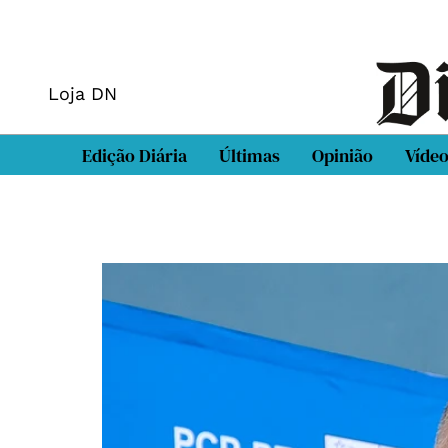
Loja DN
Edição Diária
Últimas
Opinião
Víde