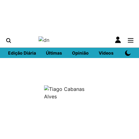
Edição Diária
Últimas
Opinião
Vídeos
DN Spo