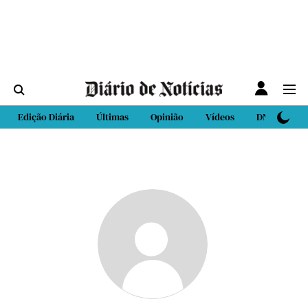
Edição Diária
Últimas
Opinião
Vídeos
DN Sport