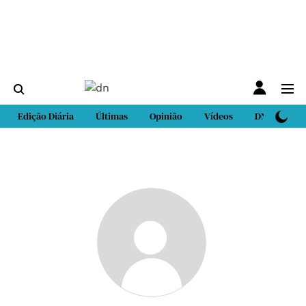
Edição Diária
Últimas
Opinião
Vídeos
DN Sport