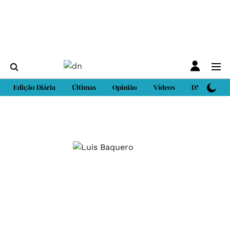
Edição Diária
Últimas
Opinião
Vídeos
DN Sport