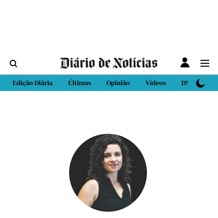
Edição Diária
Últimas
Opinião
Vídeos
DN Sport