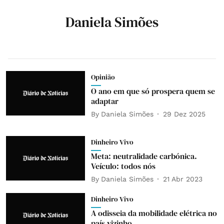
Daniela Simões
Opinião
O ano em que só prospera quem se
adaptar
By
Daniela Simões
29 Dez 2025
Dinheiro Vivo
Meta: neutralidade carbónica.
Veículo: todos nós
By
Daniela Simões
21 Abr 2023
Dinheiro Vivo
A odisseia da mobilidade elétrica no
país vizinho