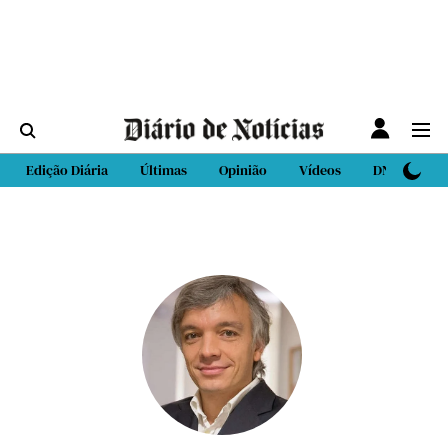
Edição Diária
Últimas
Opinião
Vídeos
DN Sport