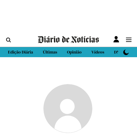
Edição Diária
Últimas
Opinião
Vídeos
DN Sport