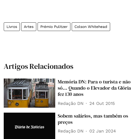
Livros
Artes
Prémio Pulitzer
Colson Whitehead
Artigos Relacionados
Memória DN: Para o turista e não
só... Quando o Elevador da Glória
fez 130 anos
Redação DN
24 Out 2015
Sobem salários, mas também os
preços
Redação DN
02 Jan 2024