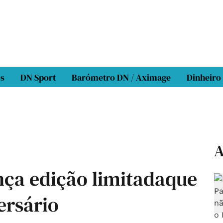
os
DN Sport
Barómetro DN / Aximage
Dinheiro
A
nça edição limitadaque
ersário