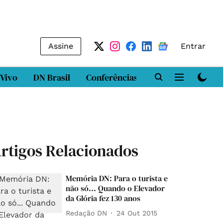
Assine
Entrar
 Vivo
DN Brasil
Conferências
DN LAB
Class
rtigos Relacionados
Memória DN: Para o turista e
não só... Quando o Elevador
da Glória fez 130 anos
Redação DN
24 Out 2015