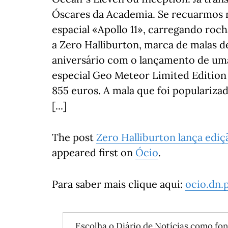
Óscares da Academia. Se recuarmos n
espacial «Apollo 11», carregando rocha
a Zero Halliburton, marca de malas 
aniversário com o lançamento de uma
especial Geo Meteor Limited Editio
855 euros. A mala que foi popularizad
[...]
The post
Zero Halliburton lança edi
appeared first on
Ócio
.
Para saber mais clique aqui:
ocio.dn.
Escolha o Diário de Notícias como fon