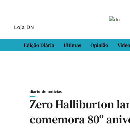
Loja DN
Edição Diária
Últimas
Opinião
Víde
diario-de-noticias
Zero Halliburton la
comemora 80º aniv