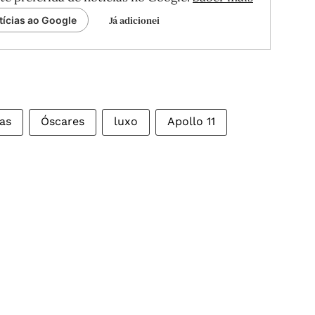
Já adicionei
tícias ao Google
as
Óscares
luxo
Apollo 11