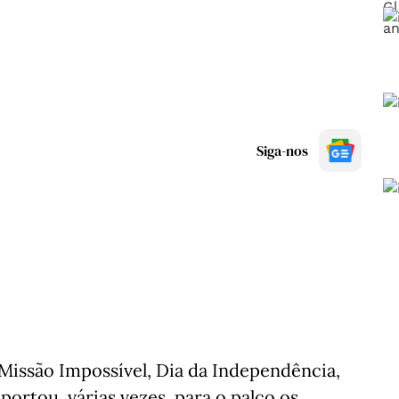
Siga-nos
 Missão Impossível, Dia da Independência,
portou, várias vezes, para o palco os