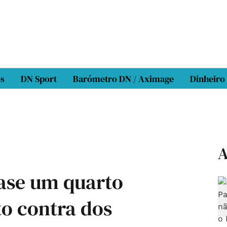
os
DN Sport
Barómetro DN / Aximage
Dinheiro
A
ase um quarto
o contra dos