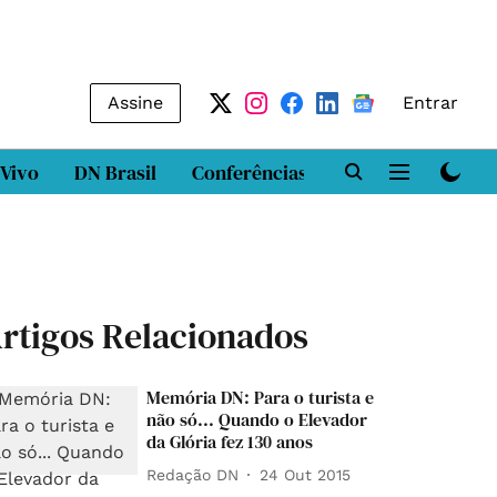
Assine
Entrar
 Vivo
DN Brasil
Conferências
DN LAB
Class
rtigos Relacionados
Memória DN: Para o turista e
não só... Quando o Elevador
da Glória fez 130 anos
Redação DN
24 Out 2015