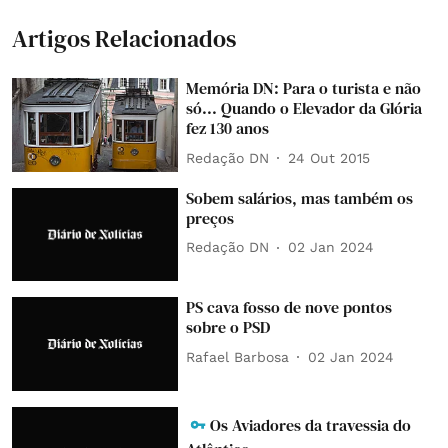
Artigos Relacionados
Memória DN: Para o turista e não
só... Quando o Elevador da Glória
fez 130 anos
Redação DN
24 Out 2015
Sobem salários, mas também os
preços
Redação DN
02 Jan 2024
PS cava fosso de nove pontos
sobre o PSD
Rafael Barbosa
02 Jan 2024
Os Aviadores da travessia do