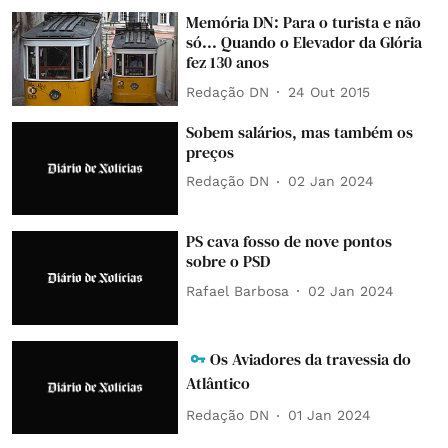
Memória DN: Para o turista e não
só... Quando o Elevador da Glória
fez 130 anos
Redação DN
24 Out 2015
Sobem salários, mas também os
preços
Redação DN
02 Jan 2024
PS cava fosso de nove pontos
sobre o PSD
Rafael Barbosa
02 Jan 2024
Os Aviadores da travessia do
Atlântico
Redação DN
01 Jan 2024