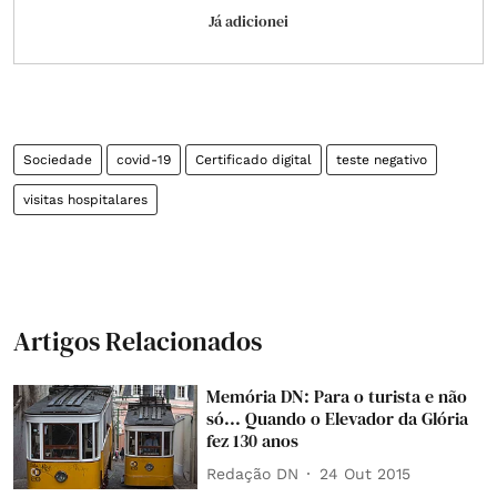
Já adicionei
Sociedade
covid-19
Certificado digital
teste negativo
visitas hospitalares
Artigos Relacionados
Memória DN: Para o turista e não
só... Quando o Elevador da Glória
fez 130 anos
Redação DN
24 Out 2015