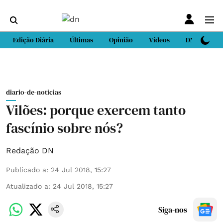
Edição Diária
Últimas
Opinião
Vídeos
DN Sport
diario-de-noticias
Vilões: porque exercem tanto
fascínio sobre nós?
Redação DN
Publicado a
:
24 Jul 2018, 15:27
Atualizado a
:
24 Jul 2018, 15:27
Siga-nos