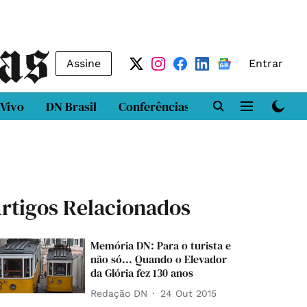
Assine
Entrar
 Vivo
DN Brasil
Conferências
DN LAB
Class
rtigos Relacionados
Memória DN: Para o turista e
não só... Quando o Elevador
da Glória fez 130 anos
Redação DN
24 Out 2015