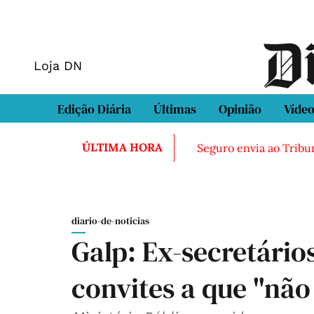
Loja DN
Edição Diária
Últimas
Opinião
Víde
ÚLTIMA HORA
Seguro envia ao Tribun
diario-de-noticias
Galp: Ex-secretário
convites a que "não