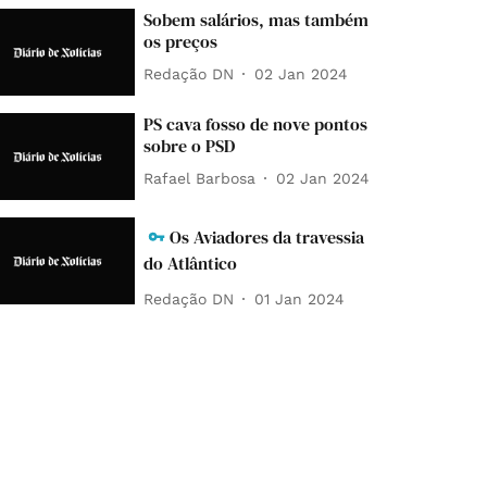
Sobem salários, mas também
os preços
Redação DN
02 Jan 2024
PS cava fosso de nove pontos
sobre o PSD
Rafael Barbosa
02 Jan 2024
Os Aviadores da travessia
do Atlântico
Redação DN
01 Jan 2024