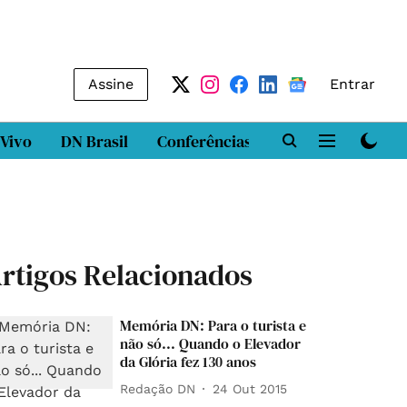
Assine
Entrar
 Vivo
DN Brasil
Conferências
DN LAB
Class
rtigos Relacionados
Memória DN: Para o turista e
não só... Quando o Elevador
da Glória fez 130 anos
Redação DN
24 Out 2015