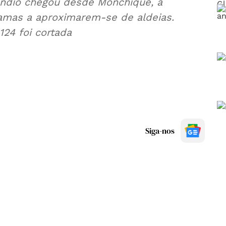
êndio chegou desde Monchique, a
amas a aproximarem-se de aldeias.
24 foi cortada
Siga-nos