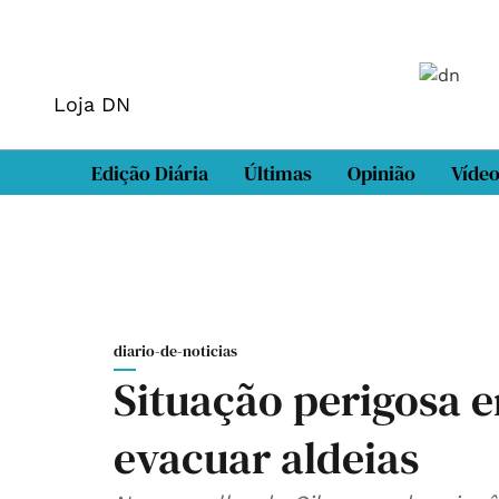
Loja DN
Edição Diária
Últimas
Opinião
Víde
diario-de-noticias
Situação perigosa e
evacuar aldeias