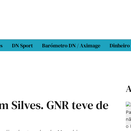
os
DN Sport
Barómetro DN / Aximage
Dinheiro
A
m Silves. GNR teve de