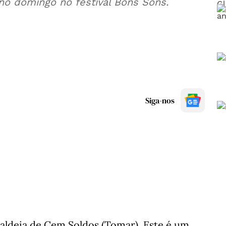
o domingo no festival Bons Sons.
Siga-nos
aldeia de Cem Soldos (Tomar). Este é um