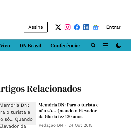
Assine
Entrar
 Vivo
DN Brasil
Conferências
DN LAB
Class
rtigos Relacionados
Memória DN: Para o turista e
não só... Quando o Elevador
da Glória fez 130 anos
Redação DN
24 Out 2015