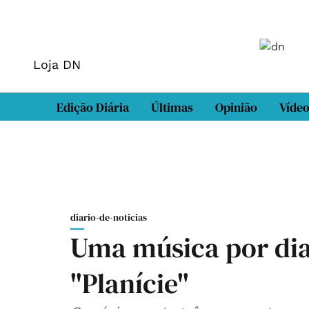
Loja DN
Edição Diária
Últimas
Opinião
Víde
diario-de-noticias
Uma música por dia:
"Planície"