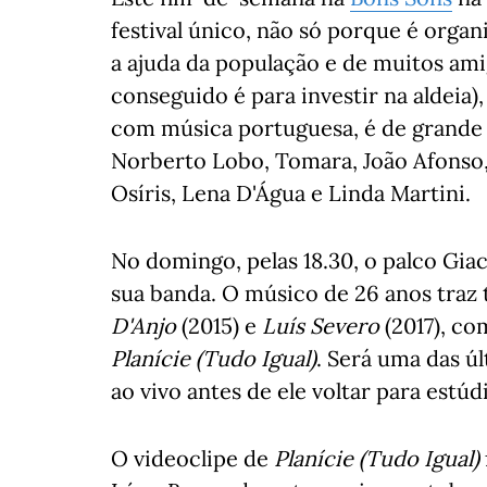
festival único, não só porque é organ
a ajuda da população e de muitos ami
conseguido é para investir na aldei
com música portuguesa, é de grande 
Norberto Lobo, Tomara, João Afonso,
Osíris, Lena D'Água e Linda Martini.
No domingo, pelas 18.30, o palco Gi
sua banda. O músico de 26 anos traz 
D'Anjo
(2015) e
Luís Severo
(2017), c
Planície (Tudo Igual)
. Será uma das ú
ao vivo antes de ele voltar para estú
O videoclipe de
Planície (Tudo Igual)