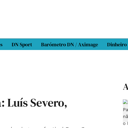
os
DN Sport
Barómetro DN / Aximage
Dinheiro
A
 Luís Severo,