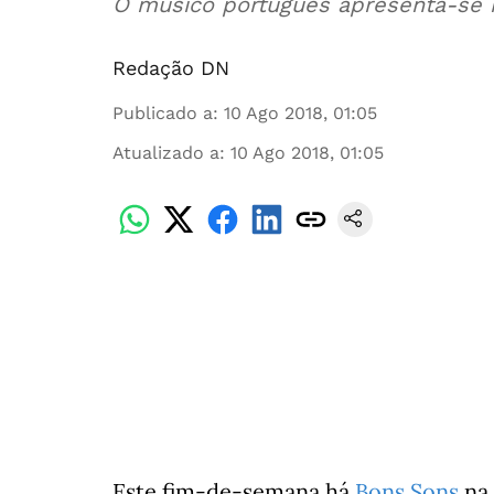
O músico português apresenta-se n
Redação DN
Publicado a
:
10 Ago 2018, 01:05
Atualizado a
:
10 Ago 2018, 01:05
Este fim-de-semana há
Bons Sons
na 