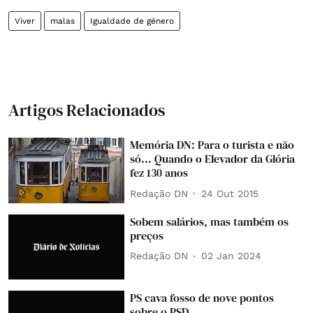
Viver
malas
Igualdade de género
Artigos Relacionados
Memória DN: Para o turista e não
só... Quando o Elevador da Glória
fez 130 anos
Redação DN
24 Out 2015
Sobem salários, mas também os
preços
Redação DN
02 Jan 2024
PS cava fosso de nove pontos
sobre o PSD