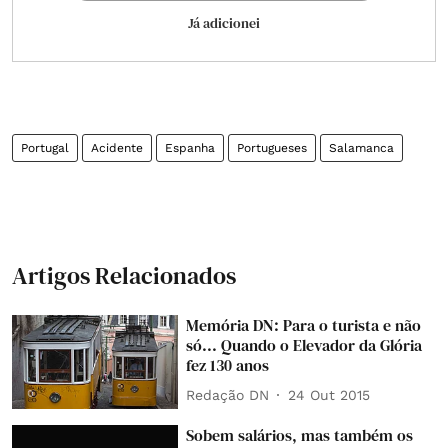
Já adicionei
Portugal
Acidente
Espanha
Portugueses
Salamanca
Artigos Relacionados
Memória DN: Para o turista e não
só... Quando o Elevador da Glória
fez 130 anos
Redação DN
24 Out 2015
Sobem salários, mas também os