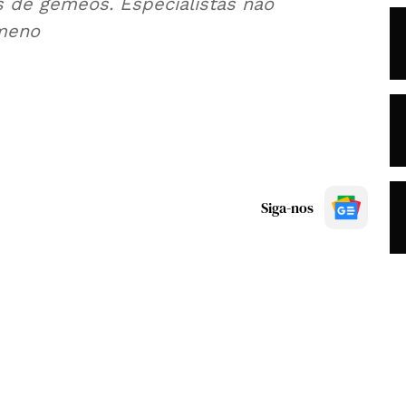
s de gémeos. Especialistas não
ómeno
Siga-nos