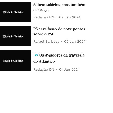
Sobem salários, mas também
os preços
Redação DN
02 Jan 2024
PS cava fosso de nove pontos
sobre o PSD
Rafael Barbosa
02 Jan 2024
Os Aviadores da travessia
do Atlântico
Redação DN
01 Jan 2024