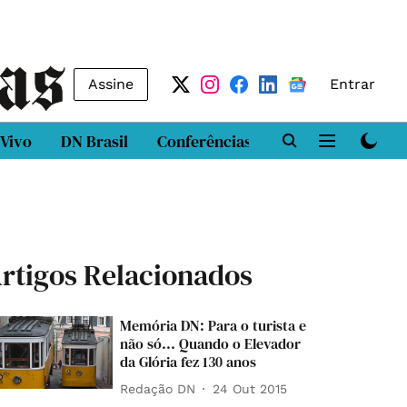
Assine
Entrar
 Vivo
DN Brasil
Conferências
DN LAB
Class
rtigos Relacionados
Memória DN: Para o turista e
não só... Quando o Elevador
da Glória fez 130 anos
Redação DN
24 Out 2015