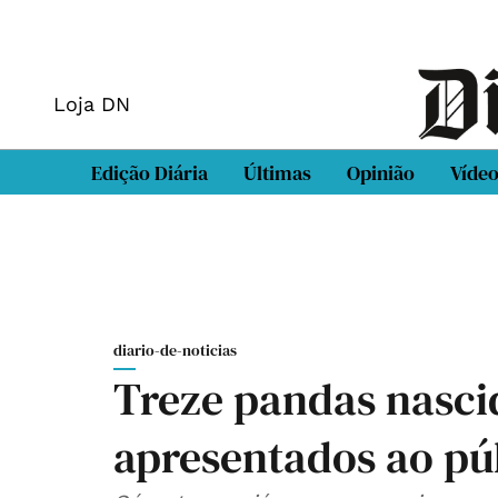
Loja DN
Edição Diária
Últimas
Opinião
Víde
diario-de-noticias
Treze pandas nasci
apresentados ao pú