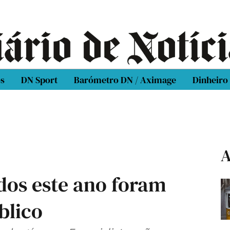
os
DN Sport
Barómetro DN / Aximage
Dinheiro
A
dos este ano foram
blico