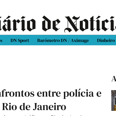
os
DN Sport
Barómetro DN / Aximage
Dinheiro
A
rontos entre polícia e
 Rio de Janeiro