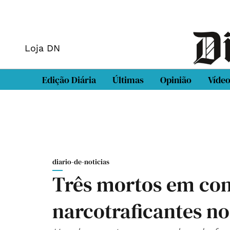
Loja DN
Edição Diária
Últimas
Opinião
Víde
diario-de-noticias
Três mortos em conf
narcotraficantes no