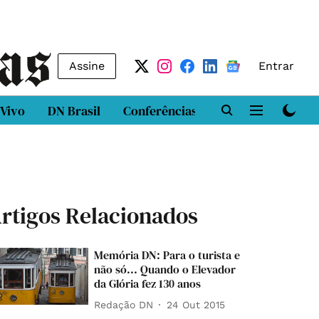
Assine
Entrar
 Vivo
DN Brasil
Conferências
DN LAB
Class
rtigos Relacionados
Memória DN: Para o turista e
não só... Quando o Elevador
da Glória fez 130 anos
Redação DN
24 Out 2015