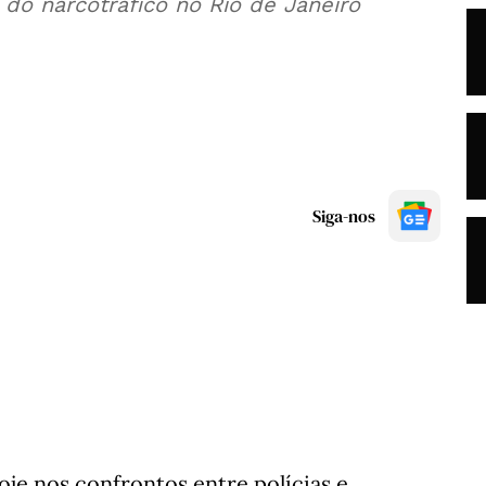
o narcotráfico no Rio de Janeiro
Siga-nos
je nos confrontos entre polícias e