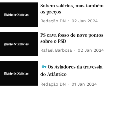
Sobem salários, mas também
os preços
Redação DN
02 Jan 2024
PS cava fosso de nove pontos
sobre o PSD
Rafael Barbosa
02 Jan 2024
Os Aviadores da travessia
do Atlântico
Redação DN
01 Jan 2024