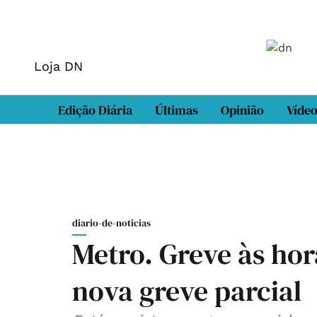
Loja DN
Edição Diária
Últimas
Opinião
Víde
diario-de-noticias
Metro. Greve às hor
nova greve parcial