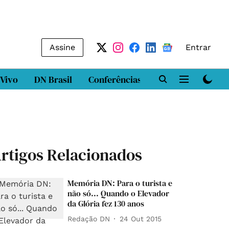
Assine
Entrar
 Vivo
DN Brasil
Conferências
DN LAB
Class
rtigos Relacionados
Memória DN: Para o turista e
não só... Quando o Elevador
da Glória fez 130 anos
Redação DN
24 Out 2015