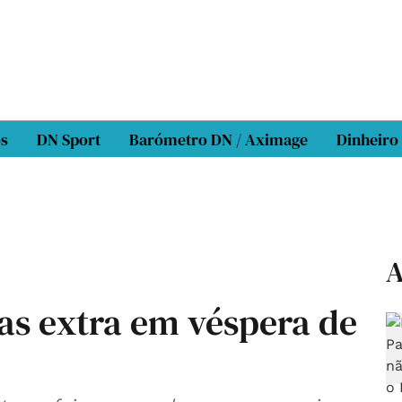
os
DN Sport
Barómetro DN / Aximage
Dinheiro
A
as extra em véspera de