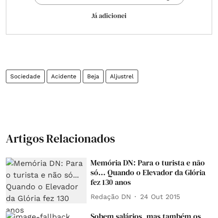
Já adicionei
Sociedade
Acidente
Beja
Aljustrel
Artigos Relacionados
Memória DN: Para o turista e não
só... Quando o Elevador da Glória
fez 130 anos
Redação DN
24 Out 2015
Sobem salários, mas também os