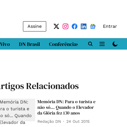
Assine
Entrar
 Vivo
DN Brasil
Conferências
DN LAB
Class
rtigos Relacionados
Memória DN: Para o turista e
não só... Quando o Elevador
da Glória fez 130 anos
Redação DN
24 Out 2015