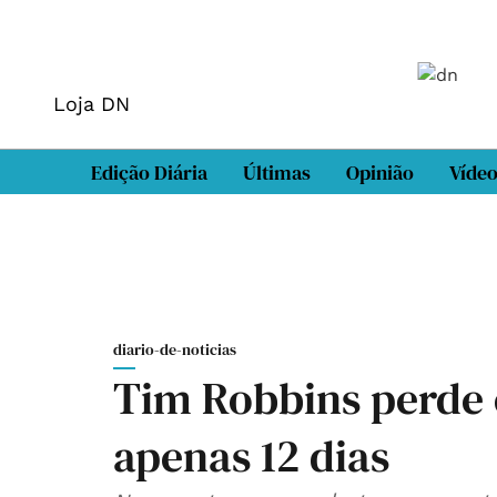
Loja DN
Edição Diária
Últimas
Opinião
Víde
diario-de-noticias
Tim Robbins perde 
apenas 12 dias