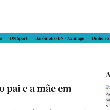
os
DN Sport
Barómetro DN / Aximage
Dinheiro
A
o pai e a mãe em