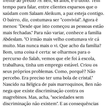
frente ao prédio 79. Ben, 48 anos, é o dono. Tem
tempo para falar, entre clientes esparsos que o
saúdam com Salaam Aleikum, a paz esteja contigo.
O bairro, diz, costumava ser "convivial". Agora é
menos: "Desde que isto começou as pessoas estão
mais fechadas." Para não variar, conhece a família
Abdeslam. "O irmão mais velho costumava vir cá
muito. Mas nunca mais o vi. Que acho da família?
Bom, uma coisa é certa: se olharmos para o
percurso do Salah, vemos que ele foi à escola,
trabalhava, tinha um emprego estável. Criou os
seus próprios problemas. Como, porquê? Não
percebo. Era preciso ter uma bola de cristal."
Nascido na Bélgica de pais marroquinos, Ben não
nega que existe discriminação contra os
magrebinos. Mas, acha, "sociedades sem
discriminação não existem". E as consequências