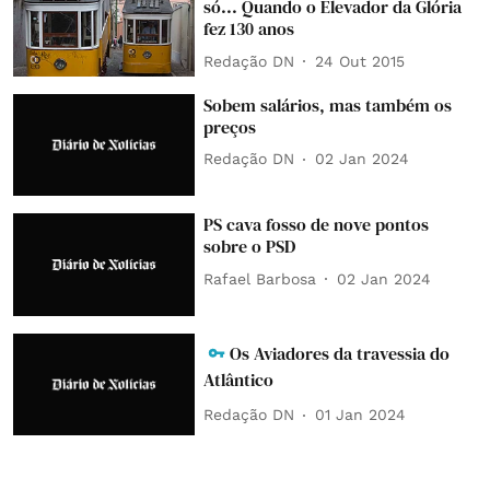
só... Quando o Elevador da Glória
fez 130 anos
Redação DN
24 Out 2015
Sobem salários, mas também os
preços
Redação DN
02 Jan 2024
PS cava fosso de nove pontos
sobre o PSD
Rafael Barbosa
02 Jan 2024
Os Aviadores da travessia do
Atlântico
Redação DN
01 Jan 2024