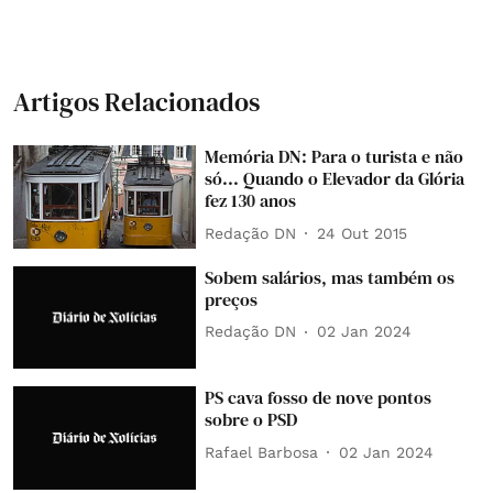
Artigos Relacionados
Memória DN: Para o turista e não
só... Quando o Elevador da Glória
fez 130 anos
Redação DN
24 Out 2015
Sobem salários, mas também os
preços
Redação DN
02 Jan 2024
PS cava fosso de nove pontos
sobre o PSD
Rafael Barbosa
02 Jan 2024