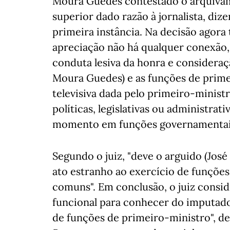
Moura Guedes contestado o arquivame
superior dado razão à jornalista, diz
primeira instância. Na decisão agora
apreciação não há qualquer conexão,
conduta lesiva da honra e consideraç
Moura Guedes) e as funções de primei
televisiva dada pelo primeiro-minist
políticas, legislativas ou administrati
momento em funções governamentai
Segundo o juiz, "deve o arguido (José
ato estranho ao exercício de funções
comuns". Em conclusão, o juiz consi
funcional para conhecer do imputado
de funções de primeiro-ministro", d