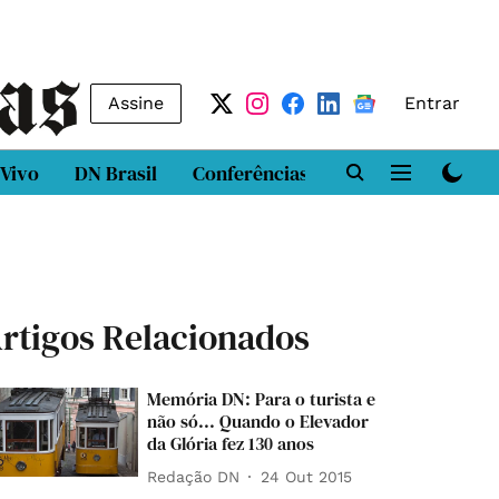
Assine
Entrar
 Vivo
DN Brasil
Conferências
DN LAB
Class
rtigos Relacionados
Memória DN: Para o turista e
não só... Quando o Elevador
da Glória fez 130 anos
Redação DN
24 Out 2015