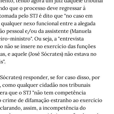
nto, tendo agora um juiz daquele tribunal
endo que o processo deve regressar à
 tomada pelo STJ é dito que "no caso em
 qualquer nexo funcional entre a alegada
ão pessoal e/ou da assistente (Manuela
ro-ministro". Ou seja, a "entrevista
ro não se insere no exercício das funções
vas, e aquele (José Sócrates) não estava no
s".
 Sócrates) responder, se for caso disso, por
, como qualquer cidadão nos tribunais
dera que o STJ "não tem competência
 crime de difamação estranho ao exercício
eclarando, assim, a incompetência do