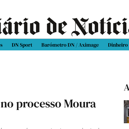
os
DN Sport
Barómetro DN / Aximage
Dinheiro
A
 no processo Moura