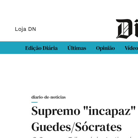
Loja DN
Edição Diária
Últimas
Opinião
Víde
diario-de-noticias
Supremo "incapaz"
Guedes/Sócrates