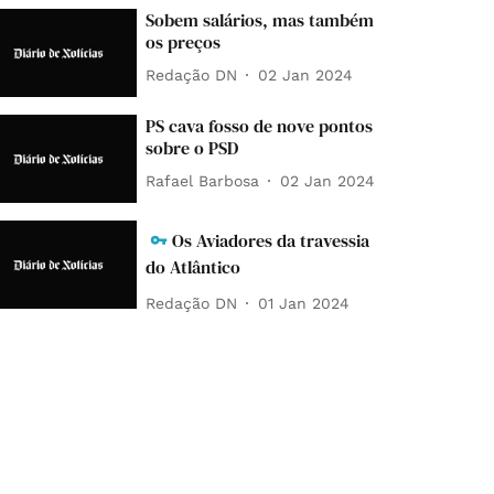
Sobem salários, mas também
os preços
Redação DN
02 Jan 2024
PS cava fosso de nove pontos
sobre o PSD
Rafael Barbosa
02 Jan 2024
Os Aviadores da travessia
do Atlântico
Redação DN
01 Jan 2024