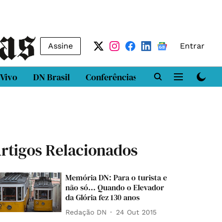
Assine
Entrar
 Vivo
DN Brasil
Conferências
DN LAB
Class
rtigos Relacionados
Memória DN: Para o turista e
não só... Quando o Elevador
da Glória fez 130 anos
Redação DN
24 Out 2015