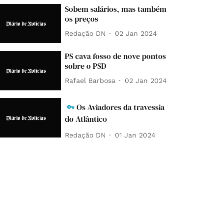
Sobem salários, mas também
os preços
Redação DN
02 Jan 2024
PS cava fosso de nove pontos
sobre o PSD
Rafael Barbosa
02 Jan 2024
Os Aviadores da travessia
do Atlântico
Redação DN
01 Jan 2024