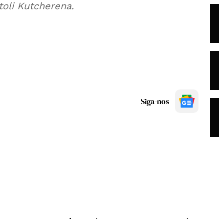
oli Kutcherena.
Siga-nos