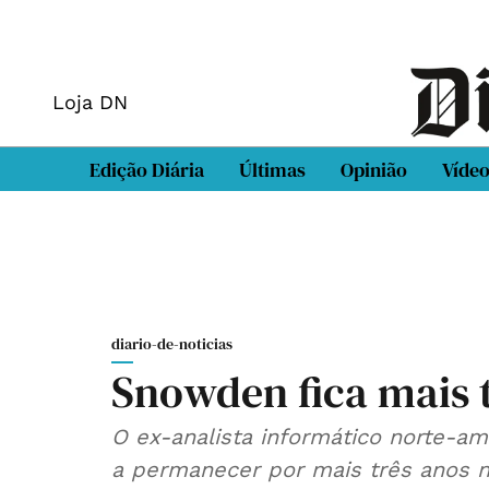
Loja DN
Edição Diária
Últimas
Opinião
Víde
diario-de-noticias
Snowden fica mais t
O ex-analista informático norte-americ
a permanecer por mais três anos na 