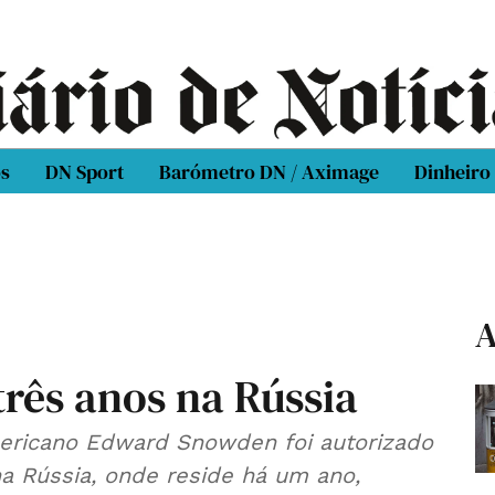
os
DN Sport
Barómetro DN / Aximage
Dinheiro
A
rês anos na Rússia
ano Edward Snowden foi autorizado
Rússia, onde reside há um ano,