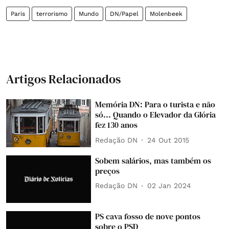
Paris
terrorismo
Mundo
DN/Papel
Molenbeek
Artigos Relacionados
Memória DN: Para o turista e não
só... Quando o Elevador da Glória
fez 130 anos
Redação DN
24 Out 2015
Sobem salários, mas também os
preços
Redação DN
02 Jan 2024
PS cava fosso de nove pontos
sobre o PSD