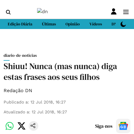
Edição Diária
Últimas
Opinião
Vídeos
DN Sport
diario-de-noticias
Shiuu! Nunca (mas nunca) diga
estas frases aos seus filhos
Redação DN
Publicado a
:
12 Jul 2018, 16:27
Atualizado a
:
12 Jul 2018, 16:27
Siga-nos