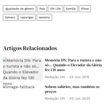
Igualdade de género
País
DN Life
família
filhos
Género
raparigas
sexismo
Artigos Relacionados
Memória DN: Para o turista e não
só... Quando o Elevador da Glória
fez 130 anos
Redação DN
24 Out 2015
Sobem salários, mas também os
preços
Redação DN
02 Jan 2024