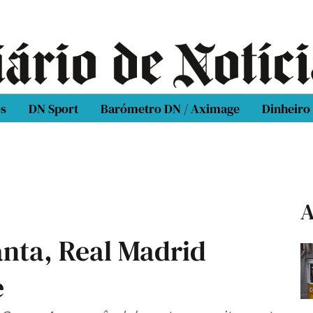
os
DN Sport
Barómetro DN / Aximage
Dinheiro
A
anta, Real Madrid
e