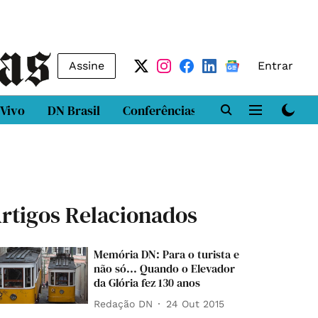
Assine
Entrar
 Vivo
DN Brasil
Conferências
DN LAB
Class
rtigos Relacionados
Memória DN: Para o turista e
não só... Quando o Elevador
da Glória fez 130 anos
Redação DN
24 Out 2015