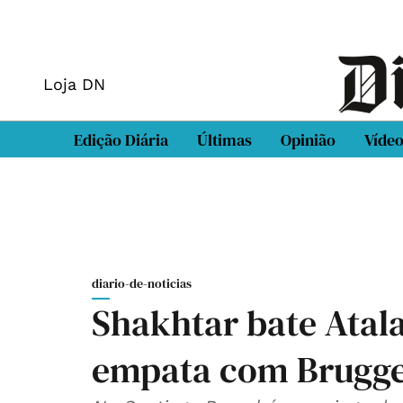
Loja DN
Edição Diária
Últimas
Opinião
Víde
diario-de-noticias
Shakhtar bate Atal
empata com Brugg