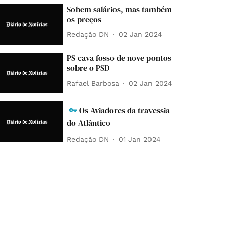
Sobem salários, mas também
os preços
Redação DN
02 Jan 2024
PS cava fosso de nove pontos
sobre o PSD
Rafael Barbosa
02 Jan 2024
Os Aviadores da travessia
do Atlântico
Redação DN
01 Jan 2024