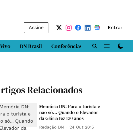
Assine
Entrar
 Vivo
DN Brasil
Conferências
DN LAB
Class
rtigos Relacionados
Memória DN: Para o turista e
não só... Quando o Elevador
da Glória fez 130 anos
Redação DN
24 Out 2015