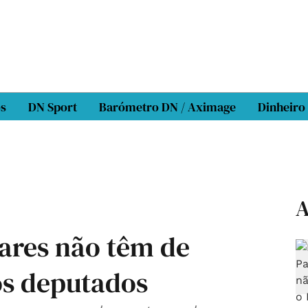
os
DN Sport
Barómetro DN / Aximage
Dinheiro
A
ares não têm de
os deputados