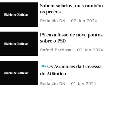
Sobem salários, mas também
os preços
Redação DN
02 Jan 2024
PS cava fosso de nove pontos
sobre o PSD
Rafael Barbosa
02 Jan 2024
Os Aviadores da travessia
do Atlântico
Redação DN
01 Jan 2024