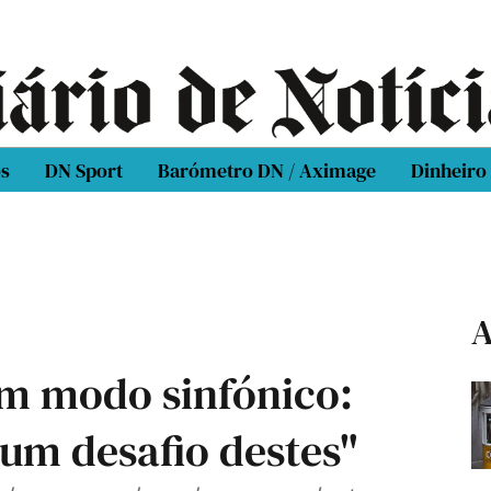
os
DN Sport
Barómetro DN / Aximage
Dinheiro
A
m modo sinfónico:
um desafio destes"