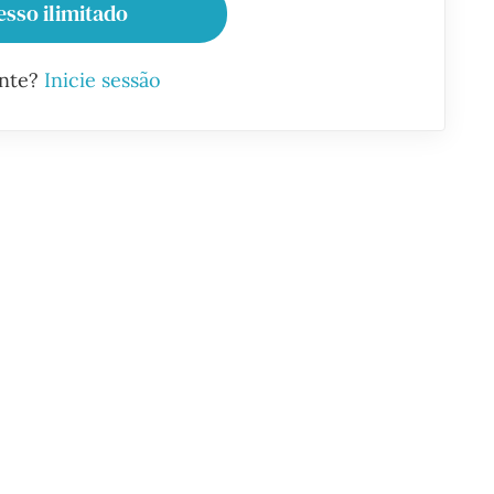
esso ilimitado
ante?
Inicie sessão