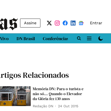
Assine
Entrar
 Vivo
DN Brasil
Conferências
DN LAB
Class
rtigos Relacionados
Memória DN: Para o turista e
não só... Quando o Elevador
da Glória fez 130 anos
Redação DN
24 Out 2015