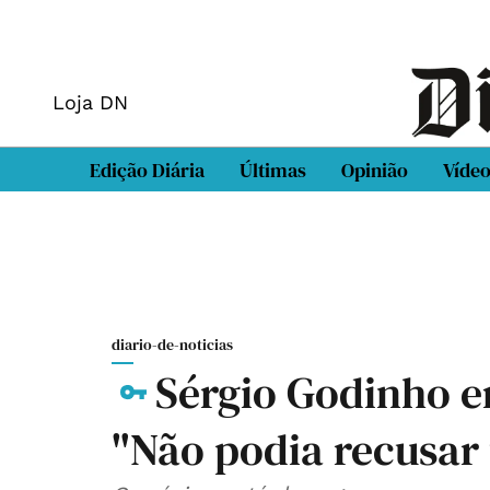
Loja DN
Edição Diária
Últimas
Opinião
Víde
diario-de-noticias
Sérgio Godinho e
"Não podia recusar 